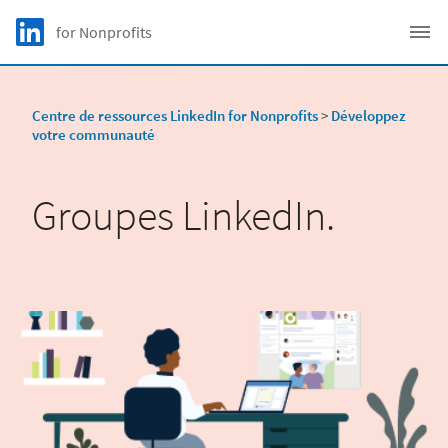
Skip to main content
LinkedIn Logo
for Nonprofits
C
Centre de ressources LinkedIn for Nonprofits
>
Développez
votre communauté
Groupes LinkedIn.