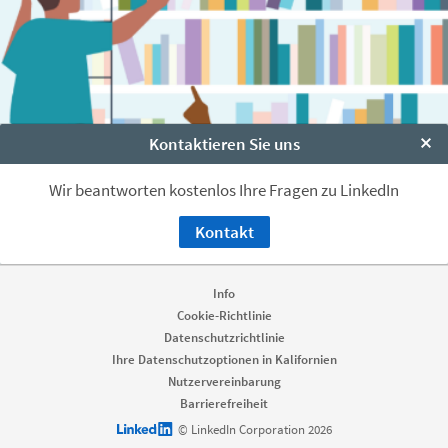
Kontaktieren Sie uns
Clo
Wir beantworten kostenlos Ihre Fragen zu LinkedIn
Kontakt
Info
Cookie-Richtlinie
Datenschutzrichtlinie
Ihre Datenschutzoptionen in Kalifornien
Nutzervereinbarung
Barrierefreiheit
LinkedIn logo
© LinkedIn Corporation 2026