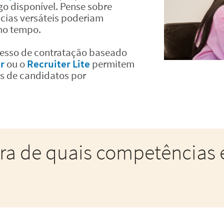
go disponível. Pense sobre
ias versáteis poderiam
mo tempo.
cesso de contratação baseado
r
ou o
Recruiter Lite
permitem
as de candidatos por
ra de quais competências 