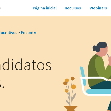
 novos seguidores.
Um guia completo para cada página 
Página inicial
Recursos
Webinars
s
lucrativos
>
Encontre
ndidatos
.