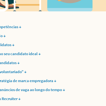
mpetências ↓
do ↓
didatos ↓
no seu candidato ideal ↓
candidatos ↓
 voluntariado” ↓
stratégia de marca empregadora ↓
 anúncios de vaga ao longo do tempo ↓
 Recruiter ↓